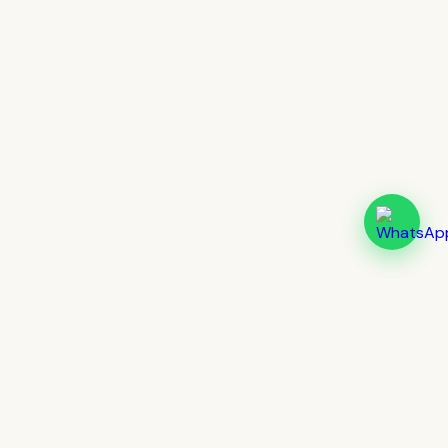
Cultur
lingua
Más de 20 años formando hablantes
reales de inglés en Jalisco. Presencial
en Tlaquepaque y online desde
cualquier lugar.