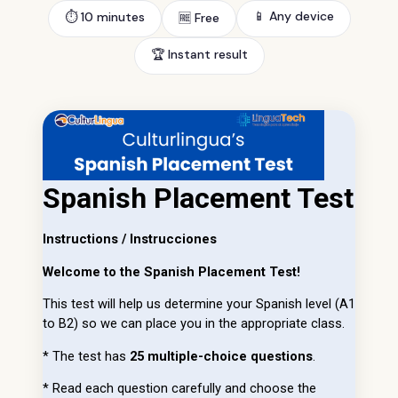
📱 Any device
⏱️ 10 minutes
🆓 Free
🏆 Instant result