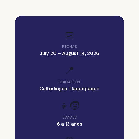
📅
FECHAS
July 20 – August 14, 2026
📍
UBICACIÓN
Culturlingua Tlaquepaque
👧🧒
EDADES
6 a 13 años