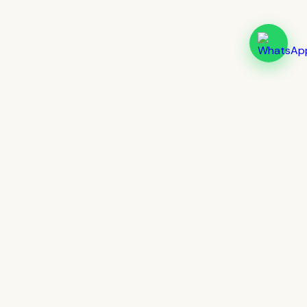
Cultur
lingua
Más de 20 años formando hablantes
reales de inglés en Jalisco. Presencial
en Tlaquepaque y online desde
cualquier lugar.
INGLÉS
Cursos Presenciales