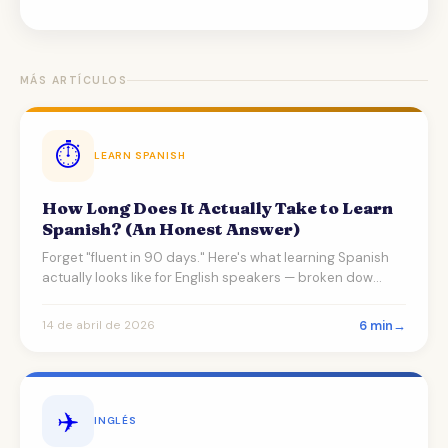
MÁS ARTÍCULOS
⏱️
LEARN SPANISH
How Long Does It Actually Take to Learn
Spanish? (An Honest Answer)
Forget "fluent in 90 days." Here's what learning Spanish
actually looks like for English speakers — broken dow…
6 min
→
14 de abril de 2026
✈️
INGLÉS