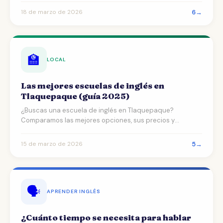
6
→
18 de marzo de 2026
🏫
LOCAL
Las mejores escuelas de inglés en
Tlaquepaque (guía 2025)
¿Buscas una escuela de inglés en Tlaquepaque?
Comparamos las mejores opciones, sus precios y
métodos para que …
5
→
15 de marzo de 2026
🗣️
APRENDER INGLÉS
¿Cuánto tiempo se necesita para hablar