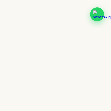
Cultur
lingua
Más de 20 años formando hablantes
reales de inglés en Jalisco. Presencial
en Tlaquepaque y online desde
cualquier lugar.
INGLÉS
Cursos Presenciales
Clases Online