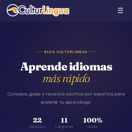
☰
BLOG CULTURLINGUA
Aprende idiomas
más rápido
Consejos, guías y recursos escritos por expertos para
acelerar tu aprendizaje.
22
11
100%
Artículos
Categorías
Gratis