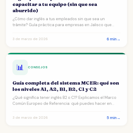
capacitar a tu equipo (sin que sea
aburrido)
¿Cómo dar inglés a tus empleados sin que sea un
trámite? Guía práctica para empresas en Jalisco que
quieren re…
6 min
→
3 de marzo de 2026
📊
CONSEJOS
Guía completa del sistema MCER: qué son
los niveles A1, A2, B1, B2, C1 y C2
¿Qué significa tener inglés B2 o C1? Explicamos el Marco
Común Europeo de Referencia: qué puedes hacer en
ingl…
5 min
→
3 de marzo de 2026