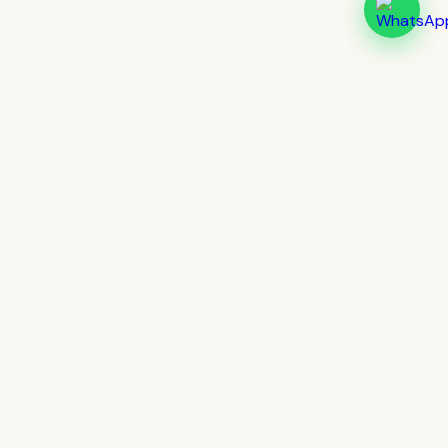
Cultur
lingua
Más de 20 años formando hablantes
reales de inglés en Jalisco. Presencial
en Tlaquepaque y online desde
cualquier lugar.
INGLÉS
Cursos Presenciales
Clases Online
Para Empresas