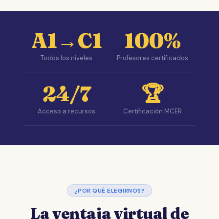
A1→C1
100%
Todos los niveles
Profesores certificados
24/7
🏆
Acceso a recursos
Certificación MCER
¿POR QUÉ ELEGIRNOS?
La ventaja virtual de